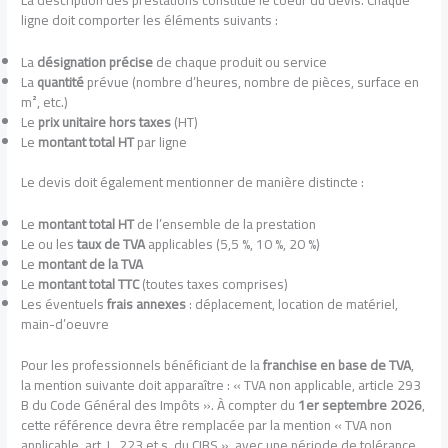
La description des prestations constitue le coeur du devis. Chaque
ligne doit comporter les éléments suivants :
La
désignation précise
de chaque produit ou service
La
quantité
prévue (nombre d’heures, nombre de pièces, surface en
m², etc.)
Le
prix unitaire hors taxes
(HT)
Le
montant total HT
par ligne
Le devis doit également mentionner de manière distincte :
Le
montant total HT
de l’ensemble de la prestation
Le ou les
taux de TVA
applicables (5,5 %, 10 %, 20 %)
Le
montant de la TVA
Le
montant total TTC
(toutes taxes comprises)
Les éventuels
frais annexes
: déplacement, location de matériel,
main-d’oeuvre
Pour les professionnels bénéficiant de la
franchise en base de TVA
,
la mention suivante doit apparaître : « TVA non applicable, article 293
B du Code Général des Impôts ». À compter du
1er septembre 2026
,
cette référence devra être remplacée par la mention « TVA non
applicable, art. L. 223 et s. du CIBS », avec une période de tolérance