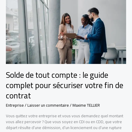
fonctionne
?
Solde de tout compte : le guide
complet pour sécuriser votre fin de
contrat
Entreprise
/
Laisser un commentaire
/
Maxime TELLIER
Vous quittez votre entreprise et vous vous demandez quel montant
vous allez percevoir ? Que vous soyez en CDI ou en CDD, que votre
départ résulte d’une démission, d’un licenciement ou d’une rupture