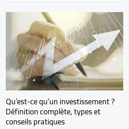
nuit
à
ma
réputation
:
que
faire
?
Qu’est-ce qu’un investissement ?
Définition complète, types et
conseils pratiques