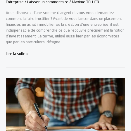
Entreprise
/
Laisser un commentaire
/
Maxime TELLIER
Vous disposez d’une somme d’argent et vous vous demandez
comment la faire fructifier ? Avant de vous lancer dans un placement
financier, un achat immobilier ou la création d’une entreprise, il est
indispensable de comprendre ce que recouvre précisément la notion
d’investissement. Ce terme, utilisé aussi bien par les économistes
que par les particuliers, désigne
Qu’est-
Lire la suite »
ce
qu’un
investissement
?
Définition
complète,
types
et
conseils
pratiques