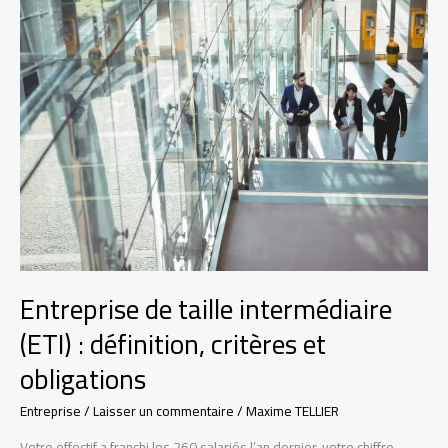
qui
peut
en
bénéficier
en
2026
?
Entreprise de taille intermédiaire
(ETI) : définition, critères et
obligations
Entreprise
/
Laisser un commentaire
/
Maxime TELLIER
Votre effectif a franchi les 260 salariés l’an dernier, votre chiffre