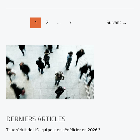
les
6
catégories
1
2
…
7
Suivant
→
socioprofessionnelles
(CSP)
en
France
?
DERNIERS ARTICLES
Taux réduit de l’IS : qui peut en bénéficier en 2026 ?