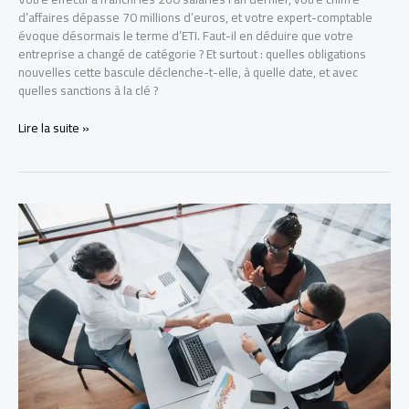
d’affaires dépasse 70 millions d’euros, et votre expert-comptable
évoque désormais le terme d’ETI. Faut-il en déduire que votre
entreprise a changé de catégorie ? Et surtout : quelles obligations
nouvelles cette bascule déclenche-t-elle, à quelle date, et avec
quelles sanctions à la clé ?
Entreprise
Lire la suite »
de
taille
intermédiaire
(ETI)
:
définition,
critères
et
obligations