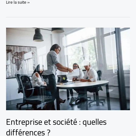
RTT
Lire la suite »
:
c’est
quoi
et
comment
ça
marche
?
Entreprise et société : quelles
différences ?