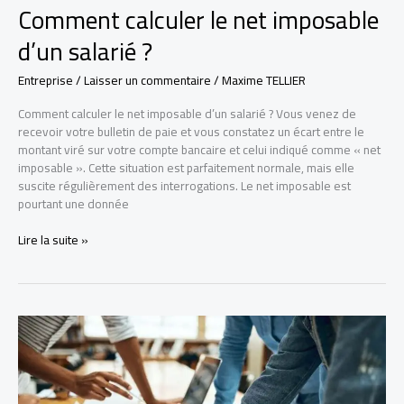
Comment calculer le net imposable
d’un salarié ?
Entreprise
/
Laisser un commentaire
/
Maxime TELLIER
Comment calculer le net imposable d’un salarié ? Vous venez de
recevoir votre bulletin de paie et vous constatez un écart entre le
montant viré sur votre compte bancaire et celui indiqué comme « net
imposable ». Cette situation est parfaitement normale, mais elle
suscite régulièrement des interrogations. Le net imposable est
pourtant une donnée
Comment
Lire la suite »
calculer
le
net
imposable
d’un
salarié
?