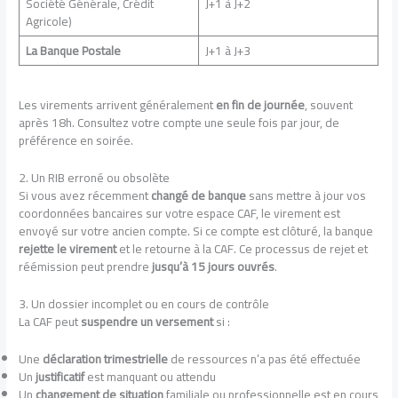
Société Générale, Crédit
J+1 à J+2
Agricole)
La Banque Postale
J+1 à J+3
Les virements arrivent généralement
en fin de journée
, souvent
après 18h. Consultez votre compte une seule fois par jour, de
préférence en soirée.
2. Un RIB erroné ou obsolète
Si vous avez récemment
changé de banque
sans mettre à jour vos
coordonnées bancaires sur votre espace CAF, le virement est
envoyé sur votre ancien compte. Si ce compte est clôturé, la banque
rejette le virement
et le retourne à la CAF. Ce processus de rejet et
réémission peut prendre
jusqu’à 15 jours ouvrés
.
3. Un dossier incomplet ou en cours de contrôle
La CAF peut
suspendre un versement
si :
Une
déclaration trimestrielle
de ressources n’a pas été effectuée
Un
justificatif
est manquant ou attendu
Un
changement de situation
familiale ou professionnelle est en cours