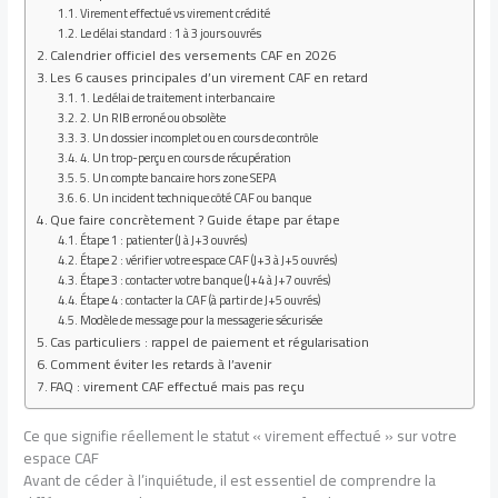
Virement effectué vs virement crédité
Le délai standard : 1 à 3 jours ouvrés
Calendrier officiel des versements CAF en 2026
Les 6 causes principales d’un virement CAF en retard
1. Le délai de traitement interbancaire
2. Un RIB erroné ou obsolète
3. Un dossier incomplet ou en cours de contrôle
4. Un trop-perçu en cours de récupération
5. Un compte bancaire hors zone SEPA
6. Un incident technique côté CAF ou banque
Que faire concrètement ? Guide étape par étape
Étape 1 : patienter (J à J+3 ouvrés)
Étape 2 : vérifier votre espace CAF (J+3 à J+5 ouvrés)
Étape 3 : contacter votre banque (J+4 à J+7 ouvrés)
Étape 4 : contacter la CAF (à partir de J+5 ouvrés)
Modèle de message pour la messagerie sécurisée
Cas particuliers : rappel de paiement et régularisation
Comment éviter les retards à l’avenir
FAQ : virement CAF effectué mais pas reçu
Ce que signifie réellement le statut « virement effectué » sur votre
espace CAF
Avant de céder à l’inquiétude, il est essentiel de comprendre la