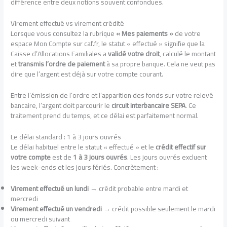
différence entre deux notions souvent confondues.
Virement effectué vs virement crédité
Lorsque vous consultez la rubrique
« Mes paiements »
de votre
espace Mon Compte sur caf.fr, le statut « effectué » signifie que la
Caisse d’Allocations Familiales a
validé votre droit
, calculé le montant
et
transmis l’ordre de paiement
à sa propre banque. Cela ne veut pas
dire que l’argent est déjà sur votre compte courant.
Entre l’émission de l’ordre et l’apparition des fonds sur votre relevé
bancaire, l’argent doit parcourir le
circuit interbancaire SEPA
. Ce
traitement prend du temps, et ce délai est parfaitement normal.
Le délai standard : 1 à 3 jours ouvrés
Le délai habituel entre le statut « effectué » et le
crédit effectif sur
votre compte
est de
1 à 3 jours ouvrés
. Les jours ouvrés excluent
les week-ends et les jours fériés. Concrètement :
Virement effectué un lundi
→ crédit probable entre mardi et
mercredi
Virement effectué un vendredi
→ crédit possible seulement le mardi
ou mercredi suivant