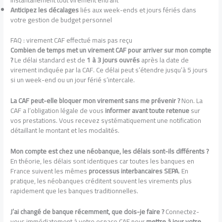
instantanément tout virement entrant
Anticipez les décalages
liés aux week-ends et jours fériés dans
votre gestion de budget personnel
FAQ : virement CAF effectué mais pas reçu
Combien de temps met un virement CAF pour arriver sur mon compte
?
Le délai standard est de
1 à 3 jours ouvrés
après la date de
virement indiquée par la CAF. Ce délai peut s’étendre jusqu’à 5 jours
si un week-end ou un jour férié s’intercale.
La CAF peut-elle bloquer mon virement sans me prévenir ?
Non. La
CAF a l’obligation légale de vous
informer avant toute retenue
sur
vos prestations. Vous recevez systématiquement une notification
détaillant le montant et les modalités.
Mon compte est chez une néobanque, les délais sont-ils différents ?
En théorie, les délais sont identiques car toutes les banques en
France suivent les mêmes
processus interbancaires SEPA
. En
pratique, les néobanques créditent souvent les virements plus
rapidement que les banques traditionnelles.
J’ai changé de banque récemment, que dois-je faire ?
Connectez-
vous immédiatement à votre espace CAF pour
mettre à jour votre