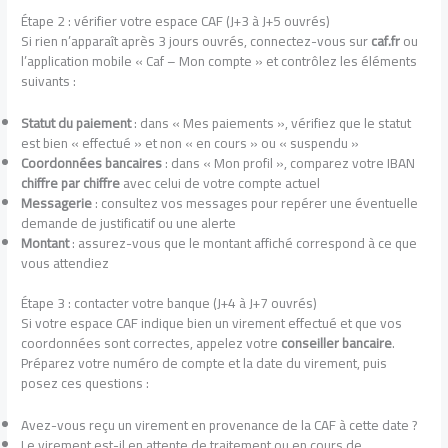
Étape 2 : vérifier votre espace CAF (J+3 à J+5 ouvrés)
Si rien n’apparaît après 3 jours ouvrés, connectez-vous sur
caf.fr
ou
l’application mobile « Caf – Mon compte » et contrôlez les éléments
suivants :
Statut du paiement
: dans « Mes paiements », vérifiez que le statut
est bien « effectué » et non « en cours » ou « suspendu »
Coordonnées bancaires
: dans « Mon profil », comparez votre IBAN
chiffre par chiffre
avec celui de votre compte actuel
Messagerie
: consultez vos messages pour repérer une éventuelle
demande de justificatif ou une alerte
Montant
: assurez-vous que le montant affiché correspond à ce que
vous attendiez
Étape 3 : contacter votre banque (J+4 à J+7 ouvrés)
Si votre espace CAF indique bien un virement effectué et que vos
coordonnées sont correctes, appelez votre
conseiller bancaire
.
Préparez votre numéro de compte et la date du virement, puis
posez ces questions :
Avez-vous reçu un virement en provenance de la CAF à cette date ?
Le virement est-il en attente de traitement ou en cours de