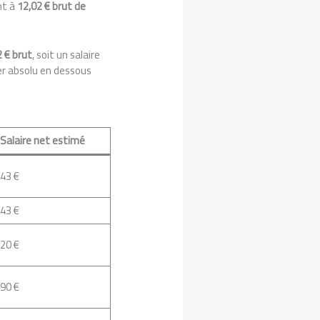
nt à
12,02 € brut de
2 € brut
, soit un salaire
er absolu en dessous
Salaire net estimé
43 €
43 €
20 €
90 €