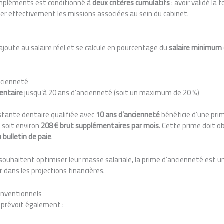
mpléments est conditionné à
deux critères cumulatifs
: avoir validé la
er effectivement les missions associées au sein du cabinet.
ajoute au salaire réel et se calcule en pourcentage du
salaire minimum 
ncienneté
entaire
jusqu’à 20 ans d’ancienneté (soit un maximum de 20 %)
tante dentaire qualifiée avec
10 ans d’ancienneté
bénéficie d’une prim
 soit environ
208 € brut supplémentaires par mois
. Cette prime doit o
u bulletin de paie
.
souhaitent optimiser leur masse salariale, la prime d’ancienneté est 
 dans les projections financières.
onventionnels
 prévoit également :