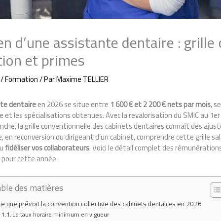
n d’une assistante dentaire : grille
tion et primes
/
Formation
/ Par
Maxime TELLIER
nte dentaire
en 2026 se situe entre
1 600 € et 2 200 € nets par mois
, s
 et les spécialisations obtenues. Avec la revalorisation du SMIC au 1er 
che, la grille conventionnelle des cabinets dentaires connaît des aju
 en reconversion ou dirigeant d’un cabinet, comprendre cette grille sal
u
fidéliser vos collaborateurs
. Voici le détail complet des rémunération
n pour cette année.
ble des matières
Ce que prévoit la convention collective des cabinets dentaires en 2026
Le taux horaire minimum en vigueur