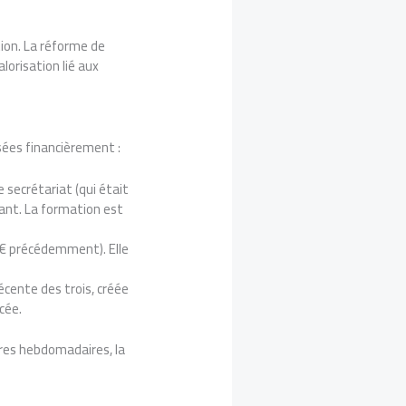
ion. La réforme de
orisation lié aux
sées financièrement :
e secrétariat (qui était
yant. La formation est
 € précédemment). Elle
 récente des trois, créée
cée.
ures hebdomadaires, la