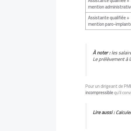
Assistante qualifiée +
mention administrativ
Assistante qualifiée +
mention paro-implant
À noter :
les salair
Le prélèvement à la
Pour un dirigeant de PME
incompressible
qu’il conv
Lire aussi :
Calcule