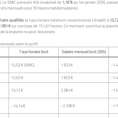
5. Le SMIC a ensuite été revalorisé de
1,18 %
au 1er janvier 2026, passa
bruts mensuels pour 35 heures hebdomadaires).
taire qualifiée
, le taux horaire minimum conventionnel s’établit à
13,7
2 081 €
sur une base de 151,67 heures. Ce montant constitue le planch
de la branche ne peut descendre.
mensuels selon le profil
Taux horaire brut
Salaire mensuel brut (35h)
12,02 € (SMIC)
1 823 €
~1 4
12,02 €
1 823 €
~1 4
13,72 €
2 081 €
~1 6
~14,14 €
~2 296 €
~1 7