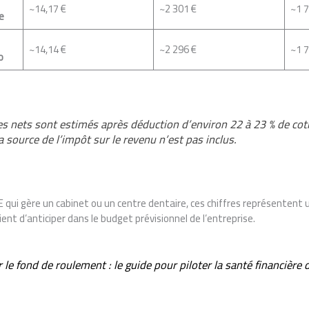
~14,17 €
~2 301 €
~1 7
e
~14,14 €
~2 296 €
~1 7
o
es nets sont estimés après déduction d’environ 22 à 23 % de coti
 source de l’impôt sur le revenu n’est pas inclus.
 qui gère un cabinet ou un centre dentaire, ces chiffres représentent
ient d’anticiper dans le budget prévisionnel de l’entreprise.
r le fond de roulement : le guide pour piloter la santé financière 