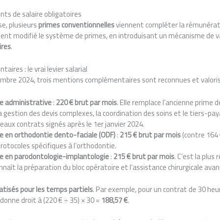
ts de salaire obligatoires
se, plusieurs
primes conventionnelles
viennent compléter la rémunérat
t modifié le système de primes, en introduisant un mécanisme de val
res
.
res : le vrai levier salarial
cembre 2024, trois mentions complémentaires sont reconnues et valori
 administrative
:
220 € brut par mois
. Elle remplace l’ancienne prime d
la gestion des devis complexes, la coordination des soins et le tiers-pa
veaux contrats signés après le 1er janvier 2024.
 en orthodontie dento-faciale (ODF)
:
215 € brut par mois
(contre 164
protocoles spécifiques à l’orthodontie.
 en parodontologie-implantologie
:
215 € brut par mois
. C’est la plus
onnaît la préparation du bloc opératoire et l’assistance chirurgicale avan
atisés pour les temps partiels
. Par exemple, pour un contrat de 30 he
onne droit à (220 € ÷ 35) × 30 =
188,57 €
.