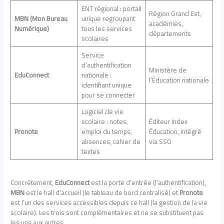
ENT régional : portail
Région Grand Est,
MBN (Mon Bureau
unique regroupant
académies,
Numérique)
tous les services
départements
scolaires
Service
d’authentification
Ministère de
EduConnect
nationale :
l’Éducation nationale
identifiant unique
pour se connecter
Logiciel de vie
scolaire : notes,
Éditeur Index
Pronote
emploi du temps,
Éducation, intégré
absences, cahier de
via SSO
textes
Concrètement,
EduConnect
est la porte d’entrée (l’authentification),
MBN
est le hall d’accueil (le tableau de bord centralisé) et
Pronote
est l’un des services accessibles depuis ce hall (la gestion de la vie
scolaire). Les trois sont complémentaires et ne se substituent pas
les uns aux autres.