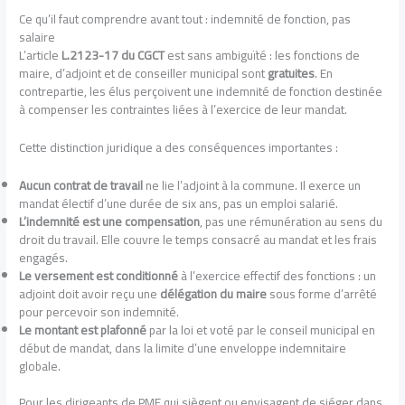
Ce qu’il faut comprendre avant tout : indemnité de fonction, pas
salaire
L’article
L.2123-17 du CGCT
est sans ambiguïté : les fonctions de
maire, d’adjoint et de conseiller municipal sont
gratuites
. En
contrepartie, les élus perçoivent une indemnité de fonction destinée
à compenser les contraintes liées à l’exercice de leur mandat.
Cette distinction juridique a des conséquences importantes :
Aucun contrat de travail
ne lie l’adjoint à la commune. Il exerce un
mandat électif d’une durée de six ans, pas un emploi salarié.
L’indemnité est une compensation
, pas une rémunération au sens du
droit du travail. Elle couvre le temps consacré au mandat et les frais
engagés.
Le versement est conditionné
à l’exercice effectif des fonctions : un
adjoint doit avoir reçu une
délégation du maire
sous forme d’arrêté
pour percevoir son indemnité.
Le montant est plafonné
par la loi et voté par le conseil municipal en
début de mandat, dans la limite d’une enveloppe indemnitaire
globale.
Pour les dirigeants de PME qui siègent ou envisagent de siéger dans