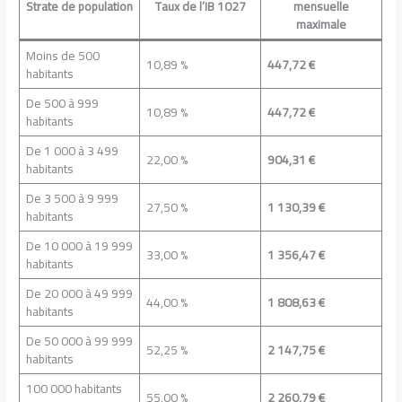
Strate de population
Taux de l’IB 1027
mensuelle
maximale
Moins de 500
10,89 %
447,72 €
habitants
De 500 à 999
10,89 %
447,72 €
habitants
De 1 000 à 3 499
22,00 %
904,31 €
habitants
De 3 500 à 9 999
27,50 %
1 130,39 €
habitants
De 10 000 à 19 999
33,00 %
1 356,47 €
habitants
De 20 000 à 49 999
44,00 %
1 808,63 €
habitants
De 50 000 à 99 999
52,25 %
2 147,75 €
habitants
100 000 habitants
55,00 %
2 260,79 €