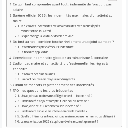
Ce qu’il faut comprendre avant tout : indemnité de fonction, pas
salaire
Barème officiel 2026 : les indemnités maximales d’un adjoint au
maire
Tableau des indemnités maximales brutes mensuelles (après
revalorisation loi Gatel)
Ce que change la loi du 22 décembre 2025
Du brut au net : combien touche réellement un adjoint au maire ?
Les cotisations prélevées sur l’indemnité
La fiscalité applicable
L’enveloppe indemnitaire globale : un mécanisme à connaître
L’adjoint au maire et son activité professionnelle : les règles à
connaître
Les droits des élus salariés
L’impact pour les employeurs et dirigeants
Cumul de mandats et plafonnement des indemnités
FAQ : les questions les plus fréquentes
Un adjoint au maire sans délégation est-il indemnisé ?
L’indemnité d’adjoint compte-t-elle pour la retraite ?
Un adjoint peut-il renoncer à son indemnité ?
L’indemnité est-elle maintenue en cas de maladie ?
Quelle différence entre adjoint au maire et conseiller municipal délégué ?
La revalorisation 2026 s’applique-t-elle automatiquement ?