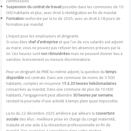
commissions
Suspension du contrat de travail
possible dans les communes de 10
000 habitants et plus, avec droit à réintégration en fin de mandat
Formation
renforcée par la loi de 2025, avec un droit à 18 jours de
formation par mandat
L’impact pour les employeurs et dirigeants
Si vous êtes
chef d’entreprise
et que l’un de vos salariés est adjoint
au maire, vous ne pouvez pas refuser les absences prévues par la
loi. Ces heures sont
non rémunérées
mais ne peuvent donner lieu à
sanction, licenciement ou mesure discriminatoire.
Pour un dirigeant de PME lui-même adjoint, la question du
temps
disponible
est centrale. Dans une commune de moins de 3 500
habitants, comptez en moyenne
15 à 20 heures hebdomadaires
consacrées au mandat. Dans une commune de plus de 10 000
habitants, l’engagement peut atteindre
30 heures par semaine
,
rendant la poursuite d’une activité à temps plein quasi impossible.
La loi du 22 décembre 2025 améliore par ailleurs la
couverture
sociale
des élus : meilleure prise en charge du congé maternité,
maladie et une aide à la réinsertion professionnelle en fin de
mandat. Des avancées à considérer dans votre gestion