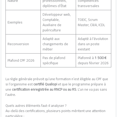
Nature
professionnels,
compétences
diplômes d’État
transversales
Développeur web,
Comptable,
TOEIC, Scrum
Exemples
Auxiliaire de
Master, CléA, ICDL
puériculture
Adapté aux
Adapté à l’évolution
Reconversion
changements de
dans un poste
métier
existant
Pas de plafond
Plafonné à
1 500 €
Plafond CPF 2026
spécifique
depuis février 2026
La règle générale prévoit qu’une formation n’est éligible au CPF que
si l’organisme est
certifié Qualiopi
et que le programme prépare à
une
certification enregistrée au RNCP ou au RS
. L’un ne va pas sans
l’autre.
Quels autres éléments faut-il analyser ?
Au-delà des certifications, plusieurs points méritent une attention
particulière :